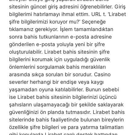
sitesinin güncel giriş adresini öğrenebilirler. Giriş
bilgilerimi hatırlamayı ihmal ettim. URL t. ‘Lirabet
şifre bilgilerimizi koruyor mu?’ Seçeneğe
tıklamanız gerekiyor. İşlem tamamlandıktan
sonra bahis tutkunlarının e-posta adresine
gönderilen e-posta yoluyla yeni bir şifre
oluşturulabilir. Lirabet bahis sitesinin şifre
bilgilerini korumak için uyguladığı güvenlik
önlemlerini sorgulamak bahis meraklıları
arasında sıkça sorulan bir sorudur. Casino
severler herhangi bir endişe veya kaygı
yaşamadan oyuna katılabilirler. Bunun sebebi
ise Lirabet bahis sitesinin bilgilerinizi üçüncü
şahısların ulaşamayacağı bir şekilde saklayarak
güvenliğinizi ön planda tutmasıdır. Lirabet bahis
sitelerinde bahis faaliyetinde bulunan bireylerin
özellikle şifre bilgileri ve para yatırma talimatları
gibi konularda Lirabet canlı destek hattından