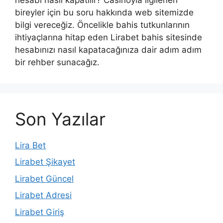
bireyler için bu soru hakkında web sitemizde
bilgi vereceğiz. Öncelikle bahis tutkunlarının
ihtiyaçlarına hitap eden Lirabet bahis sitesinde
hesabınızı nasıl kapatacağınıza dair adım adım
bir rehber sunacağız.
Son Yazılar
Lira Bet
Lirabet Şikayet
Lirabet Güncel
Lirabet Adresi
Lirabet Giriş