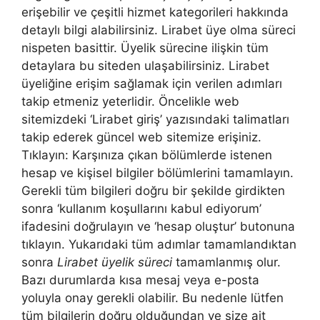
erişebilir ve çeşitli hizmet kategorileri hakkında
detaylı bilgi alabilirsiniz. Lirabet üye olma süreci
nispeten basittir. Üyelik sürecine ilişkin tüm
detaylara bu siteden ulaşabilirsiniz. Lirabet
üyeliğine erişim sağlamak için verilen adımları
takip etmeniz yeterlidir. Öncelikle web
sitemizdeki ‘Lirabet giriş’ yazısındaki talimatları
takip ederek güncel web sitemize erişiniz.
Tıklayın: Karşınıza çıkan bölümlerde istenen
hesap ve kişisel bilgiler bölümlerini tamamlayın.
Gerekli tüm bilgileri doğru bir şekilde girdikten
sonra ‘kullanım koşullarını kabul ediyorum’
ifadesini doğrulayın ve ‘hesap oluştur’ butonuna
tıklayın. Yukarıdaki tüm adımlar tamamlandıktan
sonra
Lirabet üyelik süreci
tamamlanmış olur.
Bazı durumlarda kısa mesaj veya e-posta
yoluyla onay gerekli olabilir. Bu nedenle lütfen
tüm bilgilerin doğru olduğundan ve size ait