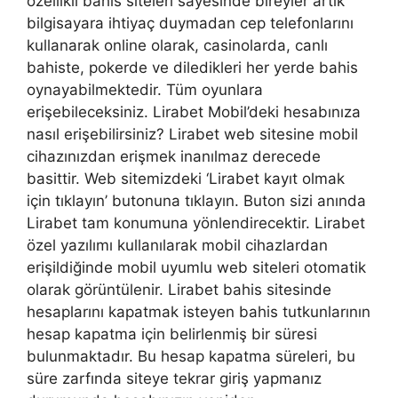
özellikli bahis siteleri sayesinde bireyler artık
bilgisayara ihtiyaç duymadan cep telefonlarını
kullanarak online olarak, casinolarda, canlı
bahiste, pokerde ve diledikleri her yerde bahis
oynayabilmektedir. Tüm oyunlara
erişebileceksiniz. Lirabet Mobil’deki hesabınıza
nasıl erişebilirsiniz? Lirabet web sitesine mobil
cihazınızdan erişmek inanılmaz derecede
basittir. Web sitemizdeki ‘Lirabet kayıt olmak
için tıklayın’ butonuna tıklayın. Buton sizi anında
Lirabet tam konumuna yönlendirecektir. Lirabet
özel yazılımı kullanılarak mobil cihazlardan
erişildiğinde mobil uyumlu web siteleri otomatik
olarak görüntülenir. Lirabet bahis sitesinde
hesaplarını kapatmak isteyen bahis tutkunlarının
hesap kapatma için belirlenmiş bir süresi
bulunmaktadır. Bu hesap kapatma süreleri, bu
süre zarfında siteye tekrar giriş yapmanız