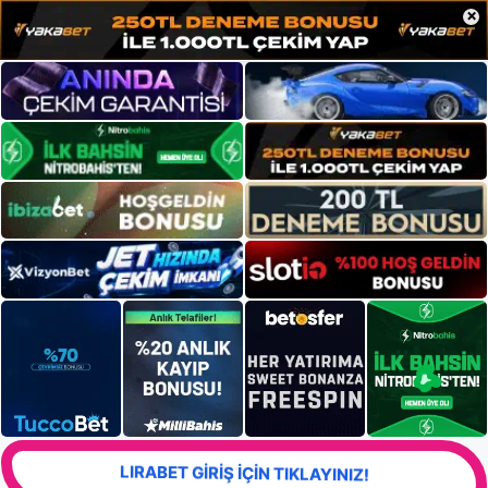
×
LIRABET GİRİŞ İÇİN TIKLAYINIZ!