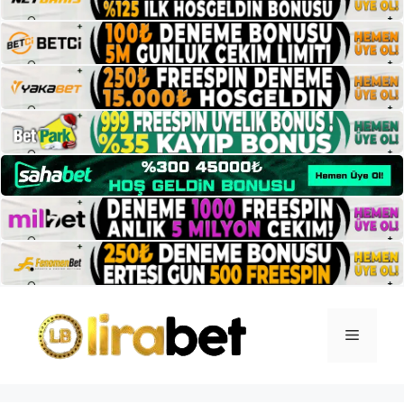
İçeriğe
atla
Menü