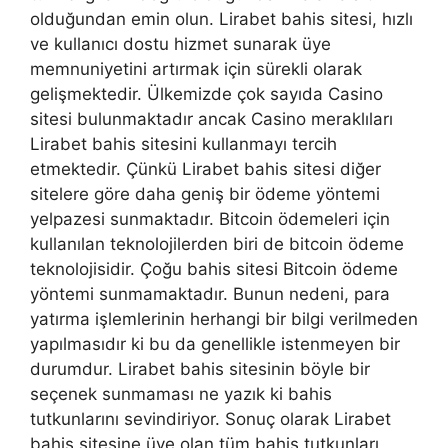
olduğundan emin olun. Lirabet bahis sitesi, hızlı
ve kullanıcı dostu hizmet sunarak üye
memnuniyetini artırmak için sürekli olarak
gelişmektedir. Ülkemizde çok sayıda Casino
sitesi bulunmaktadır ancak Casino meraklıları
Lirabet bahis sitesini kullanmayı tercih
etmektedir. Çünkü Lirabet bahis sitesi diğer
sitelere göre daha geniş bir ödeme yöntemi
yelpazesi sunmaktadır. Bitcoin ödemeleri için
kullanılan teknolojilerden biri de bitcoin ödeme
teknolojisidir. Çoğu bahis sitesi Bitcoin ödeme
yöntemi sunmamaktadır. Bunun nedeni, para
yatırma işlemlerinin herhangi bir bilgi verilmeden
yapılmasıdır ki bu da genellikle istenmeyen bir
durumdur. Lirabet bahis sitesinin böyle bir
seçenek sunmaması ne yazık ki bahis
tutkunlarını sevindiriyor. Sonuç olarak Lirabet
bahis sitesine üye olan tüm bahis tutkunları