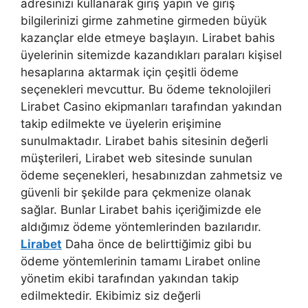
adresinizi kullanarak giriş yapın ve giriş
bilgilerinizi girme zahmetine girmeden büyük
kazançlar elde etmeye başlayın. Lirabet bahis
üyelerinin sitemizde kazandıkları paraları kişisel
hesaplarına aktarmak için çeşitli ödeme
seçenekleri mevcuttur. Bu ödeme teknolojileri
Lirabet Casino ekipmanları tarafından yakından
takip edilmekte ve üyelerin erişimine
sunulmaktadır. Lirabet bahis sitesinin değerli
müşterileri, Lirabet web sitesinde sunulan
ödeme seçenekleri, hesabınızdan zahmetsiz ve
güvenli bir şekilde para çekmenize olanak
sağlar. Bunlar Lirabet bahis içeriğimizde ele
aldığımız ödeme yöntemlerinden bazılarıdır.
Lirabet
Daha önce de belirttiğimiz gibi bu
ödeme yöntemlerinin tamamı Lirabet online
yönetim ekibi tarafından yakından takip
edilmektedir. Ekibimiz siz değerli