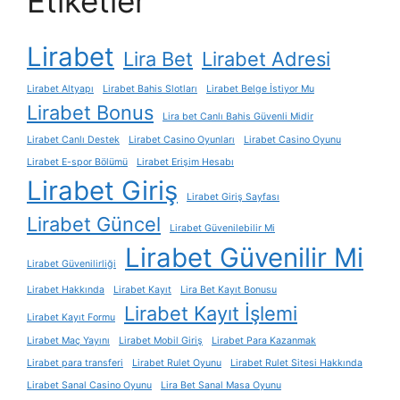
Etiketler
Lirabet
Lira Bet
Lirabet Adresi
Lirabet Altyapı
Lirabet Bahis Slotları
Lirabet Belge İstiyor Mu
Lirabet Bonus
Lira bet Canlı Bahis Güvenli Midir
Lirabet Canlı Destek
Lirabet Casino Oyunları
Lirabet Casino Oyunu
Lirabet E-spor Bölümü
Lirabet Erişim Hesabı
Lirabet Giriş
Lirabet Giriş Sayfası
Lirabet Güncel
Lirabet Güvenilebilir Mi
Lirabet Güvenilir Mi
Lirabet Güvenilirliği
Lirabet Hakkında
Lirabet Kayıt
Lira Bet Kayıt Bonusu
Lirabet Kayıt İşlemi
Lirabet Kayıt Formu
Lirabet Maç Yayını
Lirabet Mobil Giriş
Lirabet Para Kazanmak
Lirabet para transferi
Lirabet Rulet Oyunu
Lirabet Rulet Sitesi Hakkında
Lirabet Sanal Casino Oyunu
Lira Bet Sanal Masa Oyunu