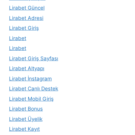
Lirabet Güncel
Lirabet Adresi
Lirabet Giriş
Lirabet
Lirabet
Lirabet Giriş Sayfası
Lirabet Altyapı
Lirabet İnstagram
Lirabet Canlı Destek
Lirabet Mobil Giriş
Lirabet Bonus
Lirabet Üyelik
Lirabet Kayıt