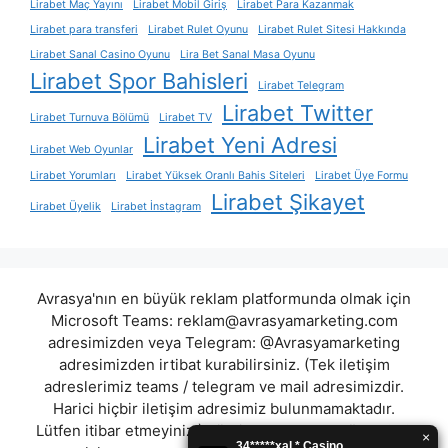
Lirabet Maç Yayını
Lirabet Mobil Giriş
Lirabet Para Kazanmak
Lirabet para transferi
Lirabet Rulet Oyunu
Lirabet Rulet Sitesi Hakkında
Lirabet Sanal Casino Oyunu
Lira Bet Sanal Masa Oyunu
Lirabet Spor Bahisleri
Lirabet Telegram
Lirabet Twitter
Lirabet Turnuva Bölümü
Lirabet TV
Lirabet Yeni Adresi
Lirabet Web Oyunlar
Lirabet Yorumları
Lirabet Yüksek Oranlı Bahis Siteleri
Lirabet Üye Formu
Lirabet Şikayet
Lirabet Üyelik
Lirabet İnstagram
Avrasya'nın en büyük reklam platformunda olmak için
Microsoft Teams:
reklam@avrasyamarketing.com
adresimizden veya Telegram: @Avrasyamarketing
adresimizden irtibat kurabilirsiniz. (Tek iletişim
adreslerimiz teams / telegram ve mail adresimizdir.
Harici hiçbir iletişim adresimiz bulunmamaktadır.
Lütfen itibar etmeyiniz.) Türkiye yasalarına göre 7258