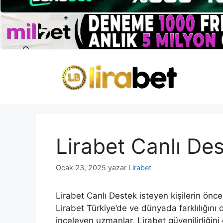
İçeriğe
atla
Lirabet Canlı De
Ocak 23, 2025
yazar
Lirabet
Lirabet Canlı Destek isteyen kişilerin öncel
Lirabet Türkiye’de ve dünyada farklılığını o
inceleyen uzmanlar, Lirabet güvenilirliğini