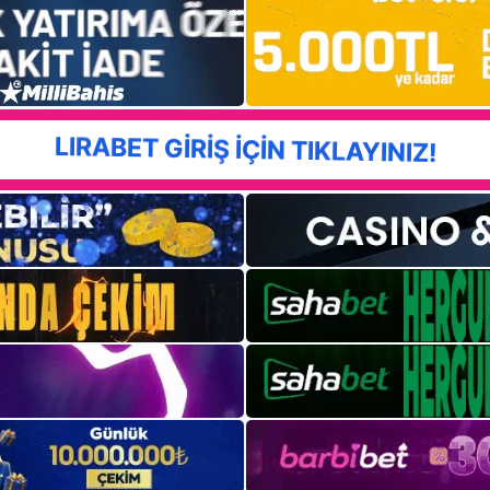
LIRABET GİRİŞ İÇİN TIKLAYINIZ!