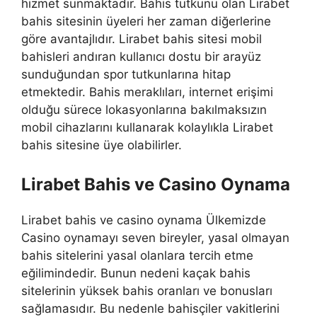
hizmet sunmaktadır. Bahis tutkunu olan Lirabet
bahis sitesinin üyeleri her zaman diğerlerine
göre avantajlıdır. Lirabet bahis sitesi mobil
bahisleri andıran kullanıcı dostu bir arayüz
sunduğundan spor tutkunlarına hitap
etmektedir. Bahis meraklıları, internet erişimi
olduğu sürece lokasyonlarına bakılmaksızın
mobil cihazlarını kullanarak kolaylıkla Lirabet
bahis sitesine üye olabilirler.
Lirabet Bahis ve Casino Oynama
Lirabet bahis ve casino oynama Ülkemizde
Casino oynamayı seven bireyler, yasal olmayan
bahis sitelerini yasal olanlara tercih etme
eğilimindedir. Bunun nedeni kaçak bahis
sitelerinin yüksek bahis oranları ve bonusları
sağlamasıdır. Bu nedenle bahisçiler vakitlerini