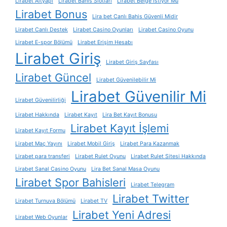
Lirabet Altyapı
Lirabet Bahis Slotları
Lirabet Belge İstiyor Mu
Lirabet Bonus
Lira bet Canlı Bahis Güvenli Midir
Lirabet Canlı Destek
Lirabet Casino Oyunları
Lirabet Casino Oyunu
Lirabet E-spor Bölümü
Lirabet Erişim Hesabı
Lirabet Giriş
Lirabet Giriş Sayfası
Lirabet Güncel
Lirabet Güvenilebilir Mi
Lirabet Güvenilir Mi
Lirabet Güvenilirliği
Lirabet Hakkında
Lirabet Kayıt
Lira Bet Kayıt Bonusu
Lirabet Kayıt İşlemi
Lirabet Kayıt Formu
Lirabet Maç Yayını
Lirabet Mobil Giriş
Lirabet Para Kazanmak
Lirabet para transferi
Lirabet Rulet Oyunu
Lirabet Rulet Sitesi Hakkında
Lirabet Sanal Casino Oyunu
Lira Bet Sanal Masa Oyunu
Lirabet Spor Bahisleri
Lirabet Telegram
Lirabet Twitter
Lirabet Turnuva Bölümü
Lirabet TV
Lirabet Yeni Adresi
Lirabet Web Oyunlar