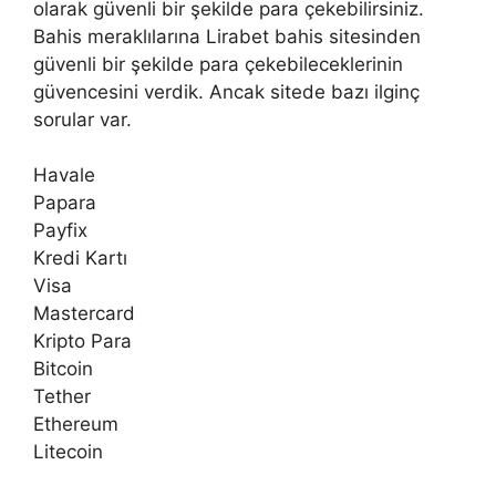
olarak güvenli bir şekilde para çekebilirsiniz.
Bahis meraklılarına Lirabet bahis sitesinden
güvenli bir şekilde para çekebileceklerinin
güvencesini verdik. Ancak sitede bazı ilginç
sorular var.
Havale
Papara
Payfix
Kredi Kartı
Visa
Mastercard
Kripto Para
Bitcoin
Tether
Ethereum
Litecoin