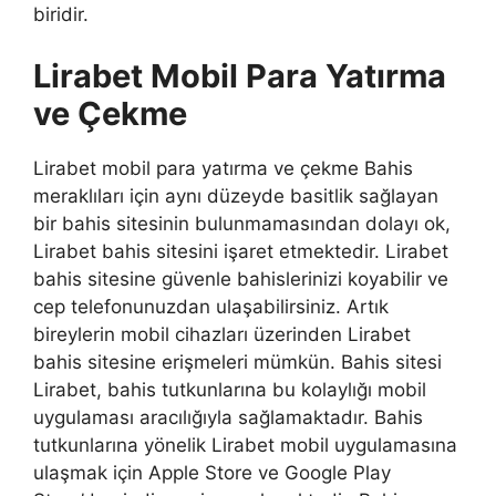
biridir.
Lirabet Mobil Para Yatırma
ve Çekme
Lirabet mobil para yatırma ve çekme Bahis
meraklıları için aynı düzeyde basitlik sağlayan
bir bahis sitesinin bulunmamasından dolayı ok,
Lirabet bahis sitesini işaret etmektedir. Lirabet
bahis sitesine güvenle bahislerinizi koyabilir ve
cep telefonunuzdan ulaşabilirsiniz. Artık
bireylerin mobil cihazları üzerinden Lirabet
bahis sitesine erişmeleri mümkün. Bahis sitesi
Lirabet, bahis tutkunlarına bu kolaylığı mobil
uygulaması aracılığıyla sağlamaktadır. Bahis
tutkunlarına yönelik Lirabet mobil uygulamasına
ulaşmak için Apple Store ve Google Play