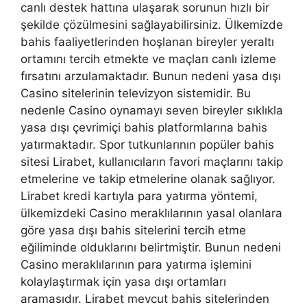
canlı destek hattına ulaşarak sorunun hızlı bir
şekilde çözülmesini sağlayabilirsiniz. Ülkemizde
bahis faaliyetlerinden hoşlanan bireyler yeraltı
ortamını tercih etmekte ve maçları canlı izleme
fırsatını arzulamaktadır. Bunun nedeni yasa dışı
Casino sitelerinin televizyon sistemidir. Bu
nedenle Casino oynamayı seven bireyler sıklıkla
yasa dışı çevrimiçi bahis platformlarına bahis
yatırmaktadır. Spor tutkunlarının popüler bahis
sitesi Lirabet, kullanıcıların favori maçlarını takip
etmelerine ve takip etmelerine olanak sağlıyor.
Lirabet kredi kartıyla para yatırma yöntemi,
ülkemizdeki Casino meraklılarının yasal olanlara
göre yasa dışı bahis sitelerini tercih etme
eğiliminde olduklarını belirtmiştir. Bunun nedeni
Casino meraklılarının para yatırma işlemini
kolaylaştırmak için yasa dışı ortamları
aramasıdır. Lirabet mevcut bahis sitelerinden