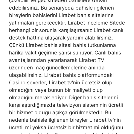
çözebilir ve gecikmeden bahislere devam
edebilirsiniz. Bu senaryoda bahisle ilgilenen
bireylerin bahislerini Lirabet bahis sitelerine
yatırmaları gerekecektir. Lirabet inceleme Sitede
herhangi bir sorunla karşılaşırsanız Lirabet canlı
destek hattına ulaşarak yardım alabilirsiniz.
Çünkü Lirabet bahis sitesi bahis tutkunlarına
harika vakit geçirme şansı sunuyor. Canlı bahis
avantajlarından yararlanarak Lirabet TV
üzerinden maç güncellemelerine anında
ulaşabilirsiniz. Lirabet bahis platformundaki
Casino severler, Lirabet tv’nin ücretsiz olup
olmadığını veya bunun bir maliyeti olup
olmadığını merak ediyor. Diğer bahis sitelerini
karşılaştırdığımızda televizyon sisteminin ücretli
bir hizmet olduğu açıkça görülmektedir. Bu
nedenle bahisle ilgilenen bireyler Lirabet tv’nin
ücretli mi yoksa ücretsiz bir hizmet mi olduğunu