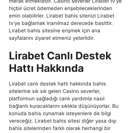
merak etmektedir. Casino severler Lirabet tv’ye
hiçbir ücret ödemeden erişebileceklerinden
emin olabilirler. Lirabet bahis sitenizi Lirabet
tv’ye bağlamak inanılmaz derecede basittir.
Lirabet bahis sitesine erişmek için ana
sayfalarını ziyaret etmeniz yeterlidir.
Lirabet Canlı Destek
Hattı Hakkında
Lirabet canlı destek hattı hakkında bahis
sitelerine sık sık gelen Casino severler,
platformun sağladığı canlı yardımla nasıl
bağlantı kuracaklarını sıklıkla düşünüyorlar. Bu
konuda bahis oynamak isteyenlere de bilgi
vereceğiz. Lirabet bahis sitesi diğer yasa dışı
bahis sitelerinden farklı olarak herhangi bir