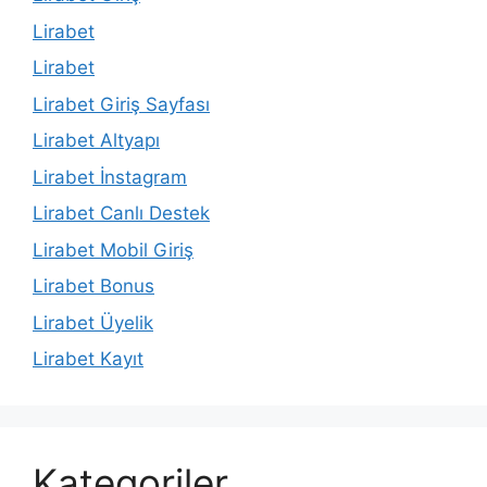
Lirabet
Lirabet
Lirabet Giriş Sayfası
Lirabet Altyapı
Lirabet İnstagram
Lirabet Canlı Destek
Lirabet Mobil Giriş
Lirabet Bonus
Lirabet Üyelik
Lirabet Kayıt
Kategoriler