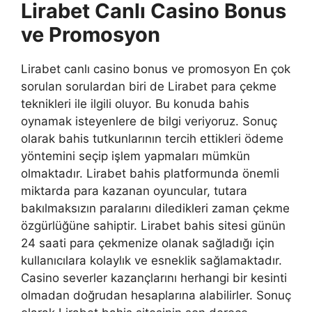
Lirabet Canlı Casino Bonus
ve Promosyon
Lirabet canlı casino bonus ve promosyon En çok
sorulan sorulardan biri de Lirabet para çekme
teknikleri ile ilgili oluyor. Bu konuda bahis
oynamak isteyenlere de bilgi veriyoruz. Sonuç
olarak bahis tutkunlarının tercih ettikleri ödeme
yöntemini seçip işlem yapmaları mümkün
olmaktadır. Lirabet bahis platformunda önemli
miktarda para kazanan oyuncular, tutara
bakılmaksızın paralarını diledikleri zaman çekme
özgürlüğüne sahiptir. Lirabet bahis sitesi günün
24 saati para çekmenize olanak sağladığı için
kullanıcılara kolaylık ve esneklik sağlamaktadır.
Casino severler kazançlarını herhangi bir kesinti
olmadan doğrudan hesaplarına alabilirler. Sonuç