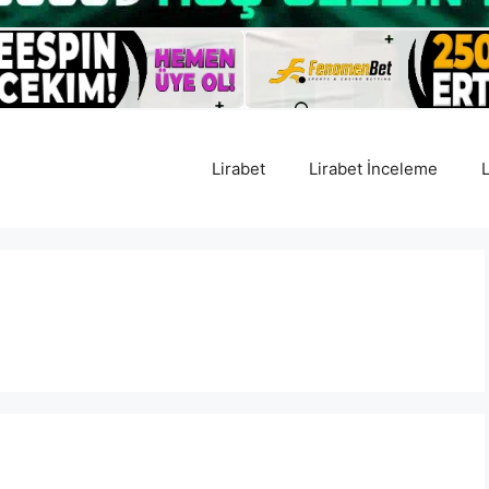
Lirabet
Lirabet İnceleme
L