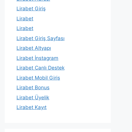
Lirabet Giriş
Lirabet
Lirabet
Lirabet Giriş Sayfası
Lirabet Altyapı
Lirabet İnstagram
Lirabet Canlı Destek
Lirabet Mobil Giriş
Lirabet Bonus
Lirabet Üyelik
Lirabet Kayıt