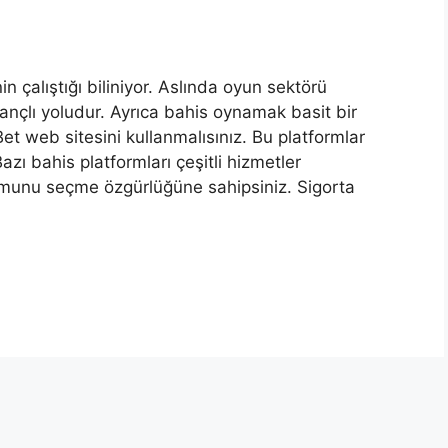
n çalıştığı biliniyor. Aslında oyun sektörü
ançlı yoludur. Ayrıca bahis oynamak basit bir
et web sitesini kullanmalısınız. Bu platformlar
Bazı bahis platformları çeşitli hizmetler
ormunu seçme özgürlüğüne sahipsiniz. Sigorta