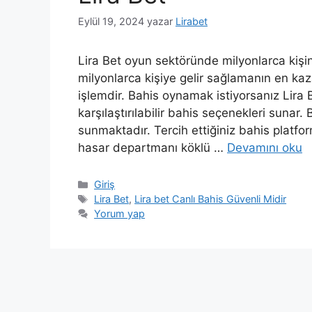
Eylül 19, 2024
yazar
Lirabet
Lira Bet oyun sektöründe milyonlarca kişini
milyonlarca kişiye gelir sağlamanın en kaz
işlemdir. Bahis oynamak istiyorsanız Lira B
karşılaştırılabilir bahis seçenekleri sunar. 
sunmaktadır. Tercih ettiğiniz bahis platf
hasar departmanı köklü …
Devamını oku
Kategoriler
Giriş
Etiketler
Lira Bet
,
Lira bet Canlı Bahis Güvenli Midir
Yorum yap