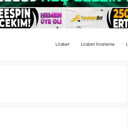
Lirabet
Lirabet İnceleme
L
ı