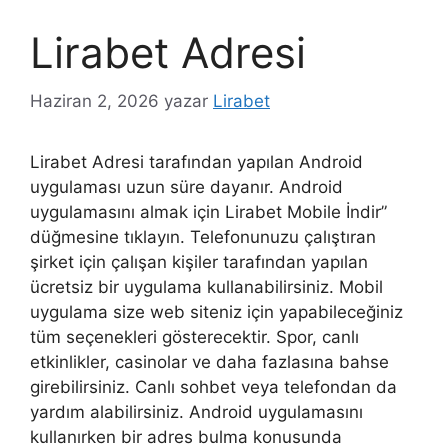
Lirabet Adresi
Haziran 2, 2026
yazar
Lirabet
Lirabet Adresi tarafından yapılan Android
uygulaması uzun süre dayanır. Android
uygulamasını almak için Lirabet Mobile İndir”
düğmesine tıklayın. Telefonunuzu çalıştıran
şirket için çalışan kişiler tarafından yapılan
ücretsiz bir uygulama kullanabilirsiniz. Mobil
uygulama size web siteniz için yapabileceğiniz
tüm seçenekleri gösterecektir. Spor, canlı
etkinlikler, casinolar ve daha fazlasına bahse
girebilirsiniz. Canlı sohbet veya telefondan da
yardım alabilirsiniz. Android uygulamasını
kullanırken bir adres bulma konusunda