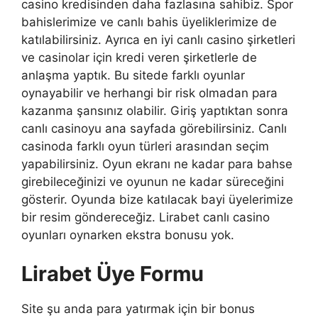
casino kredisinden daha fazlasına sahibiz. Spor
bahislerimize ve canlı bahis üyeliklerimize de
katılabilirsiniz. Ayrıca en iyi canlı casino şirketleri
ve casinolar için kredi veren şirketlerle de
anlaşma yaptık. Bu sitede farklı oyunlar
oynayabilir ve herhangi bir risk olmadan para
kazanma şansınız olabilir. Giriş yaptıktan sonra
canlı casinoyu ana sayfada görebilirsiniz. Canlı
casinoda farklı oyun türleri arasından seçim
yapabilirsiniz. Oyun ekranı ne kadar para bahse
girebileceğinizi ve oyunun ne kadar süreceğini
gösterir. Oyunda bize katılacak bayi üyelerimize
bir resim göndereceğiz. Lirabet canlı casino
oyunları oynarken ekstra bonusu yok.
Lirabet Üye Formu
Site şu anda para yatırmak için bir bonus