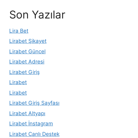
Son Yazılar
Lira Bet
Lirabet Şikayet
Lirabet Güncel
Lirabet Adresi
Lirabet Giriş
Lirabet
Lirabet
Lirabet Giriş Sayfası
Lirabet Altyapı
Lirabet İnstagram
Lirabet Canlı Destek