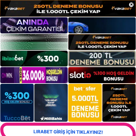
×
LIRABET GİRİŞ İÇİN TIKLAYINIZ!