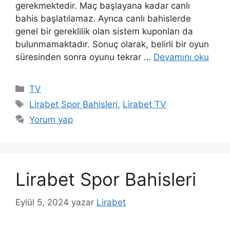
gerekmektedir. Maç başlayana kadar canlı
bahis başlatılamaz. Ayrıca canlı bahislerde
genel bir gereklilik olan sistem kuponları da
bulunmamaktadır. Sonuç olarak, belirli bir oyun
süresinden sonra oyunu tekrar …
Devamını oku
Kategoriler
TV
Etiketler
Lirabet Spor Bahisleri
,
Lirabet TV
Yorum yap
Lirabet Spor Bahisleri
Eylül 5, 2024
yazar
Lirabet