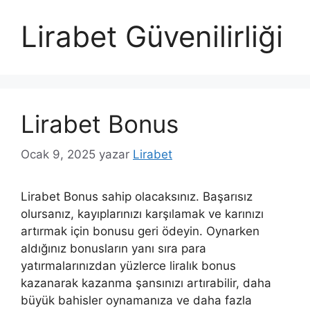
Lirabet Güvenilirliği
Lirabet Bonus
Ocak 9, 2025
yazar
Lirabet
Lirabet Bonus sahip olacaksınız. Başarısız
olursanız, kayıplarınızı karşılamak ve karınızı
artırmak için bonusu geri ödeyin. Oynarken
aldığınız bonusların yanı sıra para
yatırmalarınızdan yüzlerce liralık bonus
kazanarak kazanma şansınızı artırabilir, daha
büyük bahisler oynamanıza ve daha fazla