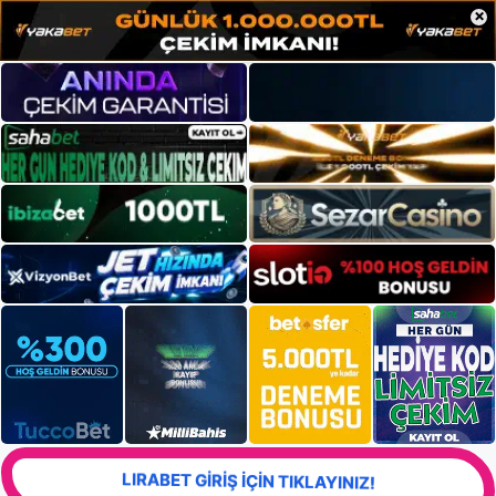
×
LIRABET GİRİŞ İÇİN TIKLAYINIZ!