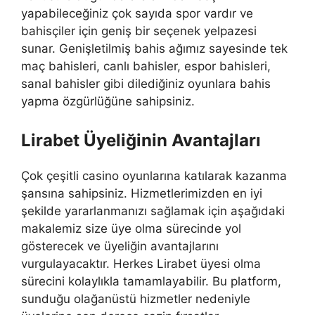
yapabileceğiniz çok sayıda spor vardır ve
bahisçiler için geniş bir seçenek yelpazesi
sunar. Genişletilmiş bahis ağımız sayesinde tek
maç bahisleri, canlı bahisler, espor bahisleri,
sanal bahisler gibi dilediğiniz oyunlara bahis
yapma özgürlüğüne sahipsiniz.
Lirabet Üyeliğinin Avantajları
Çok çeşitli casino oyunlarına katılarak kazanma
şansına sahipsiniz. Hizmetlerimizden en iyi
şekilde yararlanmanızı sağlamak için aşağıdaki
makalemiz size üye olma sürecinde yol
gösterecek ve üyeliğin avantajlarını
vurgulayacaktır. Herkes Lirabet üyesi olma
sürecini kolaylıkla tamamlayabilir. Bu platform,
sunduğu olağanüstü hizmetler nedeniyle