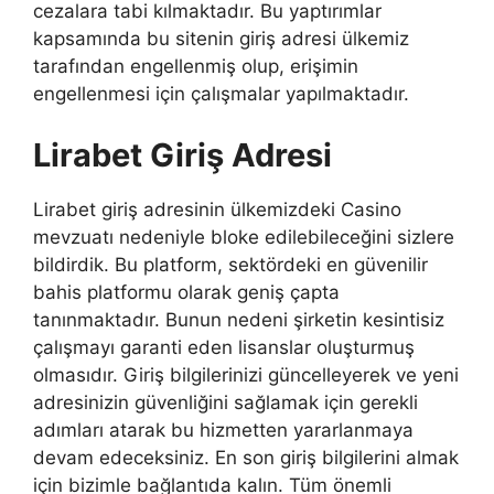
cezalara tabi kılmaktadır. Bu yaptırımlar
kapsamında bu sitenin giriş adresi ülkemiz
tarafından engellenmiş olup, erişimin
engellenmesi için çalışmalar yapılmaktadır.
Lirabet Giriş Adresi
Lirabet giriş adresinin ülkemizdeki Casino
mevzuatı nedeniyle bloke edilebileceğini sizlere
bildirdik. Bu platform, sektördeki en güvenilir
bahis platformu olarak geniş çapta
tanınmaktadır. Bunun nedeni şirketin kesintisiz
çalışmayı garanti eden lisanslar oluşturmuş
olmasıdır. Giriş bilgilerinizi güncelleyerek ve yeni
adresinizin güvenliğini sağlamak için gerekli
adımları atarak bu hizmetten yararlanmaya
devam edeceksiniz. En son giriş bilgilerini almak
için bizimle bağlantıda kalın. Tüm önemli