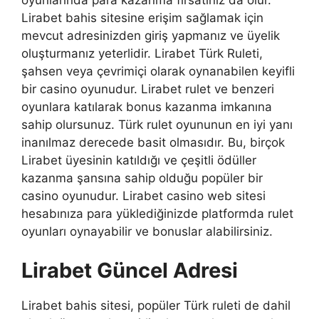
Lirabet bahis sitesine erişim sağlamak için
mevcut adresinizden giriş yapmanız ve üyelik
oluşturmanız yeterlidir. Lirabet Türk Ruleti,
şahsen veya çevrimiçi olarak oynanabilen keyifli
bir casino oyunudur. Lirabet rulet ve benzeri
oyunlara katılarak bonus kazanma imkanına
sahip olursunuz. Türk rulet oyununun en iyi yanı
inanılmaz derecede basit olmasıdır. Bu, birçok
Lirabet üyesinin katıldığı ve çeşitli ödüller
kazanma şansına sahip olduğu popüler bir
casino oyunudur. Lirabet casino web sitesi
hesabınıza para yüklediğinizde platformda rulet
oyunları oynayabilir ve bonuslar alabilirsiniz.
Lirabet Güncel Adresi
Lirabet bahis sitesi, popüler Türk ruleti de dahil