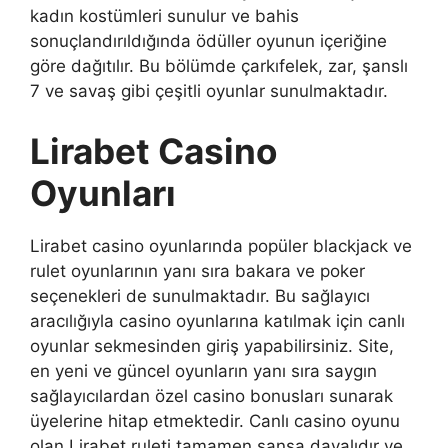
kadın kostümleri sunulur ve bahis
sonuçlandırıldığında ödüller oyunun içeriğine
göre dağıtılır. Bu bölümde çarkıfelek, zar, şanslı
7 ve savaş gibi çeşitli oyunlar sunulmaktadır.
Lirabet Casino
Oyunları
Lirabet casino oyunlarında popüler blackjack ve
rulet oyunlarının yanı sıra bakara ve poker
seçenekleri de sunulmaktadır. Bu sağlayıcı
aracılığıyla casino oyunlarına katılmak için canlı
oyunlar sekmesinden giriş yapabilirsiniz. Site,
en yeni ve güncel oyunların yanı sıra saygın
sağlayıcılardan özel casino bonusları sunarak
üyelerine hitap etmektedir. Canlı casino oyunu
olan Lirabet ruleti tamamen şansa dayalıdır ve