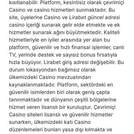
kısıtlanabilir. Platform, kesintisiz olarak çevrimiçi
Casino ve casino hizmetleri sunmaktadır. Bu
site, üyelerine Casino ve
Lirabet güncel adres
i
casino içeriği sunarak gelir elde etmekte ve ek
hizmetler sunarak ağını büyütmektedir. Kaliteli
hizmetleriyle en iyiler arasında yer alan bu
platform, güvenilir ve hızlı finansal işlemler, canlı
TV, yerinde destek ve sayısız bonus fırsatıyla
hızla büyüyor. Lirabet giriş adresi değişebilir. Bu
durum lokasyondan bağımsız olarak
ülkemizdeki Casino mevzuatından
kaynaklanmaktadır. Platform, sektördeki en
güvenilir isimlerden biri olarak geniş çapta
tanınmaktadır ve dünyanın çeşitli bölgelerine
hizmet veren lisanslı bir kuruluştur. Çevrimiçi
Casino siteleri lisanslı ve güvenilir hizmetler
sunarken, ülkemizdeki katı Casino
düzenlemeleri bunları yasa dışı kılmakta ve