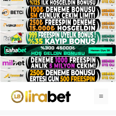
İçeriğe
atla
Menü