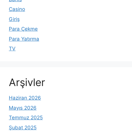
Casino
Giriş
Para Çekme
Para Yatırma
TV
Arşivler
Haziran 2026
Mayıs 2026
Temmuz 2025
Şubat 2025