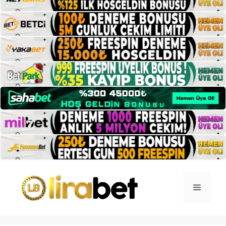
İçeriğe
atla
Menü