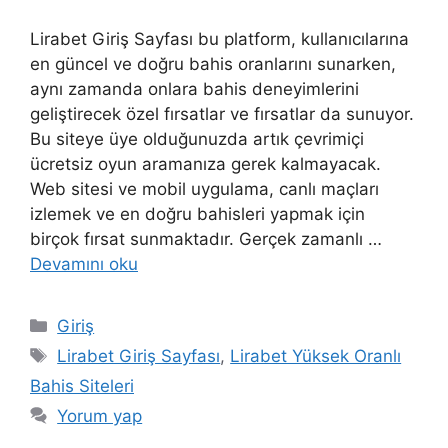
Lirabet Giriş Sayfası bu platform, kullanıcılarına
en güncel ve doğru bahis oranlarını sunarken,
aynı zamanda onlara bahis deneyimlerini
geliştirecek özel fırsatlar ve fırsatlar da sunuyor.
Bu siteye üye olduğunuzda artık çevrimiçi
ücretsiz oyun aramanıza gerek kalmayacak.
Web sitesi ve mobil uygulama, canlı maçları
izlemek ve en doğru bahisleri yapmak için
birçok fırsat sunmaktadır. Gerçek zamanlı …
Devamını oku
Kategoriler
Giriş
Etiketler
Lirabet Giriş Sayfası
,
Lirabet Yüksek Oranlı
Bahis Siteleri
Yorum yap