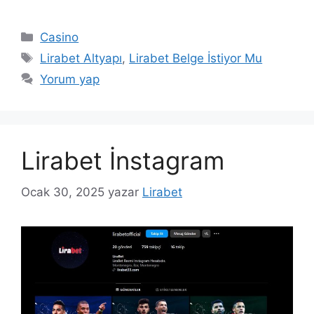
Kategoriler
Casino
Etiketler
Lirabet Altyapı
,
Lirabet Belge İstiyor Mu
Yorum yap
Lirabet İnstagram
Ocak 30, 2025
yazar
Lirabet