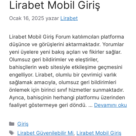
Lirabet Mobil Giriş
Ocak 16, 2025
yazar
Lirabet
Lirabet Mobil Giriş Forum katılımcıları platforma
düşünce ve görüşlerini aktarmaktadır. Yorumlar
yeni üyelere yeni bakış açıları ve fikirler sağlar.
Olumsuz geri bildirimler ve eleştiriler,
bahisçilerin web sitesiyle etkileşime geçmesini
engelliyor. Lirabet, olumlu bir çevrimiçi varlık
sağlamak amacıyla, olumsuz geri bildirimleri
önlemek için birinci sınıf hizmetler sunmaktadır.
Ayrıca, bahisçinin herhangi platformu üzerinden
faaliyet göstermeye geri döndü. …
Devamını oku
Kategoriler
Giriş
Etiketler
Lirabet Güvenilebilir Mi
,
Lirabet Mobil Giriş