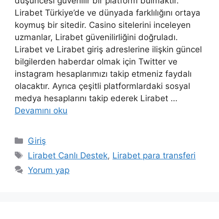
düşüncesi güvenilir bir platform bulmaktır.
Lirabet Türkiye’de ve dünyada farklılığını ortaya
koymuş bir sitedir. Casino sitelerini inceleyen
uzmanlar, Lirabet güvenilirliğini doğruladı.
Lirabet ve Lirabet giriş adreslerine ilişkin güncel
bilgilerden haberdar olmak için Twitter ve
instagram hesaplarımızı takip etmeniz faydalı
olacaktır. Ayrıca çeşitli platformlardaki sosyal
medya hesaplarını takip ederek Lirabet …
Devamını oku
Kategoriler
Giriş
Etiketler
Lirabet Canlı Destek
,
Lirabet para transferi
Yorum yap