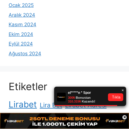
Ocak 2025
Aralık 2024
Kasım 2024
Ekim 2024
Eylül 2024
Ağustos 2024
Etiketler
Lirabet
Lira Bet
Lirabet Adresi
Lirabet Altyapı
Lirabet Bahis Slotları
Lirabet Belge İstiyor Mu
×
Lirabet Bonus
Lira bet Canlı Bahis Güvenli Midir