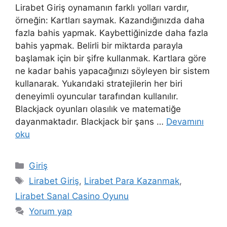
Lirabet Giriş oynamanın farklı yolları vardır,
örneğin: Kartları saymak. Kazandığınızda daha
fazla bahis yapmak. Kaybettiğinizde daha fazla
bahis yapmak. Belirli bir miktarda parayla
başlamak için bir şifre kullanmak. Kartlara göre
ne kadar bahis yapacağınızı söyleyen bir sistem
kullanarak. Yukarıdaki stratejilerin her biri
deneyimli oyuncular tarafından kullanılır.
Blackjack oyunları olasılık ve matematiğe
dayanmaktadır. Blackjack bir şans …
Devamını
oku
Kategoriler
Giriş
Etiketler
Lirabet Giriş
,
Lirabet Para Kazanmak
,
Lirabet Sanal Casino Oyunu
Yorum yap