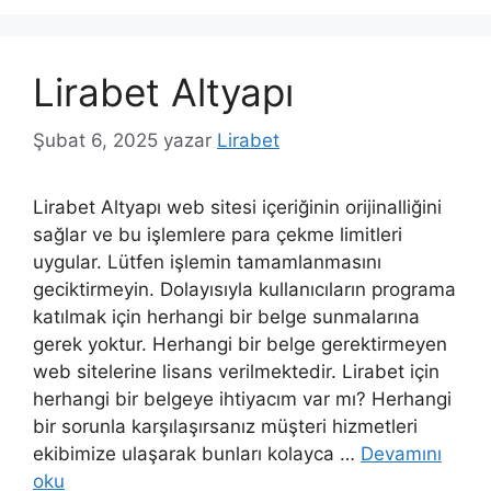
Lirabet Altyapı
Şubat 6, 2025
yazar
Lirabet
Lirabet Altyapı web sitesi içeriğinin orijinalliğini
sağlar ve bu işlemlere para çekme limitleri
uygular. Lütfen işlemin tamamlanmasını
geciktirmeyin. Dolayısıyla kullanıcıların programa
katılmak için herhangi bir belge sunmalarına
gerek yoktur. Herhangi bir belge gerektirmeyen
web sitelerine lisans verilmektedir. Lirabet için
herhangi bir belgeye ihtiyacım var mı? Herhangi
bir sorunla karşılaşırsanız müşteri hizmetleri
ekibimize ulaşarak bunları kolayca …
Devamını
oku