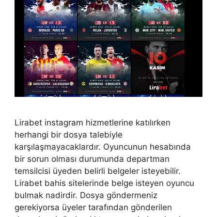
Lirabet instagram hizmetlerine katılırken
herhangi bir dosya talebiyle
karşılaşmayacaklardır. Oyuncunun hesabında
bir sorun olması durumunda departman
temsilcisi üyeden belirli belgeler isteyebilir.
Lirabet bahis sitelerinde belge isteyen oyuncu
bulmak nadirdir. Dosya göndermeniz
gerekiyorsa üyeler tarafından gönderilen