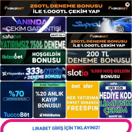
×
LIRABET GİRİŞ İÇİN TIKLAYINIZ!