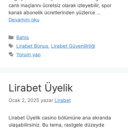
canlı maçlarını ücretsiz olarak izleyebilir, spor
kanalı abonelik ücretlerinden yüzlerce …
Devamını oku
Kategoriler
Bahis
Etiketler
Lirabet Bonus
,
Lirabet Güvenilirliği
Yorum yap
Lirabet Üyelik
Ocak 2, 2025
yazar
Lirabet
Lirabet Üyelik casino bölümüne ana ekranda
ulaşabilirsiniz. Bu tema, rastgele düzeyde