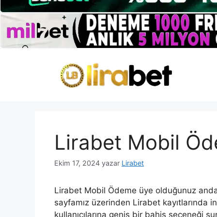
İçeriğe
atla
Lirabet Mobil Ö
Ekim 17, 2024
yazar
Lirabet
Lirabet Mobil Ödeme üye olduğunuz anda
sayfamız üzerinden Lirabet kayıtlarında ind
kullanıcılarına geniş bir bahis seçeneği s