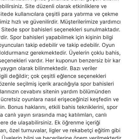
lirsiniz. Site düzenli olarak etkinliklere ve
tede kullanıcılara çeşitli para yatırma ve çekme
z hızlı ve güvenilirdir. Müşterilerimize yardımcı
. Sitede spor bahisleri seçenekleri sunulmaktadır.
r. Spor bahisleri yapabilmek için kişinin bilgi
oyuncuları takip edebilir ve takip edebilir. Oyun
doldurmanız gerekmektedir. Üyelerin çoklu bahis,
seçenekleri vardır. Her kuponun benzersiz bir kar
yaygın olarak bilinmektedir. Bazı veriler
ili değildir; çok çeşitli eğlence seçenekleri
zenle seçilmiş içerik aracılığıyla spor bahisleri
orularınızın cevabını sitenin yardım bölümünden
 ücretsiz oyunlara nasıl erişeceğinizi keşfedin ve
n. Bonus haklarını, etkili bahis tekniklerini, spor
ca canlı yayın sırasında maç katılımları, canlı
ilere de ulaşabilirsiniz. Ek öğrenme içeriği
nları, özel turnuvalar, ligler ve rekabetçi eğitim gibi
i. Üyelerin bilgi ve becerilerine önem verilmektedir.