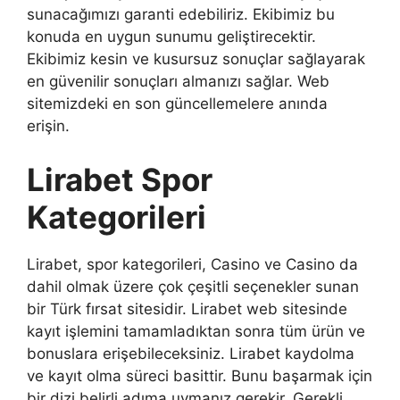
sunacağımızı garanti edebiliriz. Ekibimiz bu
konuda en uygun sunumu geliştirecektir.
Ekibimiz kesin ve kusursuz sonuçlar sağlayarak
en güvenilir sonuçları almanızı sağlar. Web
sitemizdeki en son güncellemelere anında
erişin.
Lirabet Spor
Kategorileri
Lirabet, spor kategorileri, Casino ve Casino da
dahil olmak üzere çok çeşitli seçenekler sunan
bir Türk fırsat sitesidir. Lirabet web sitesinde
kayıt işlemini tamamladıktan sonra tüm ürün ve
bonuslara erişebileceksiniz. Lirabet kaydolma
ve kayıt olma süreci basittir. Bunu başarmak için
bir dizi belirli adıma uymanız gerekir. Gerekli