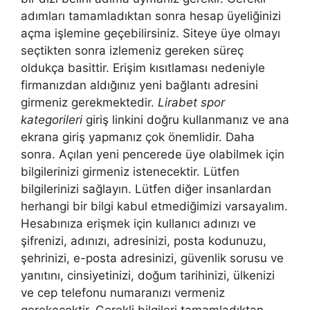
adımları tamamladıktan sonra hesap üyeliğinizi
açma işlemine geçebilirsiniz. Siteye üye olmayı
seçtikten sonra izlemeniz gereken süreç
oldukça basittir. Erişim kısıtlaması nedeniyle
firmanızdan aldığınız yeni bağlantı adresini
girmeniz gerekmektedir.
Lirabet spor
kategorileri
giriş linkini doğru kullanmanız ve ana
ekrana giriş yapmanız çok önemlidir. Daha
sonra. Açılan yeni pencerede üye olabilmek için
bilgilerinizi girmeniz istenecektir. Lütfen
bilgilerinizi sağlayın. Lütfen diğer insanlardan
herhangi bir bilgi kabul etmediğimizi varsayalım.
Hesabınıza erişmek için kullanıcı adınızı ve
şifrenizi, adınızı, adresinizi, posta kodunuzu,
şehrinizi, e-posta adresinizi, güvenlik sorusu ve
yanıtını, cinsiyetinizi, doğum tarihinizi, ülkenizi
ve cep telefonu numaranızı vermeniz
gerekecektir. Gerekli bilgileri tamamladıktan