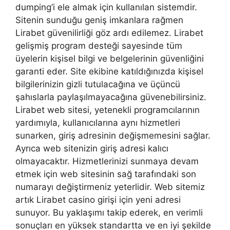
dumping’i ele almak için kullanılan sistemdir.
Sitenin sunduğu geniş imkanlara rağmen
Lirabet güvenilirliği göz ardı edilemez. Lirabet
gelişmiş program desteği sayesinde tüm
üyelerin kişisel bilgi ve belgelerinin güvenliğini
garanti eder. Site ekibine katıldığınızda kişisel
bilgilerinizin gizli tutulacağına ve üçüncü
şahıslarla paylaşılmayacağına güvenebilirsiniz.
Lirabet web sitesi, yetenekli programcılarının
yardımıyla, kullanıcılarına aynı hizmetleri
sunarken, giriş adresinin değişmemesini sağlar.
Ayrıca web sitenizin giriş adresi kalıcı
olmayacaktır. Hizmetlerinizi sunmaya devam
etmek için web sitesinin sağ tarafındaki son
numarayı değiştirmeniz yeterlidir. Web sitemiz
artık Lirabet casino girişi için yeni adresi
sunuyor. Bu yaklaşımı takip ederek, en verimli
sonuçları en yüksek standartta ve en iyi şekilde