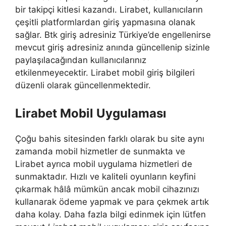
bir takipçi kitlesi kazandı. Lirabet, kullanıcıların
çeşitli platformlardan giriş yapmasına olanak
sağlar. Btk giriş adresiniz Türkiye’de engellenirse
mevcut giriş adresiniz anında güncellenip sizinle
paylaşılacağından kullanıcılarınız
etkilenmeyecektir. Lirabet mobil giriş bilgileri
düzenli olarak güncellenmektedir.
Lirabet Mobil Uygulaması
Çoğu bahis sitesinden farklı olarak bu site aynı
zamanda mobil hizmetler de sunmakta ve
Lirabet ayrıca mobil uygulama hizmetleri de
sunmaktadır. Hızlı ve kaliteli oyunların keyfini
çıkarmak hâlâ mümkün ancak mobil cihazınızı
kullanarak ödeme yapmak ve para çekmek artık
daha kolay. Daha fazla bilgi edinmek için lütfen