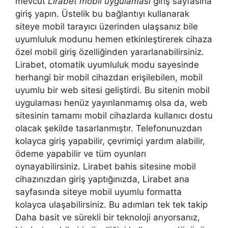
mevcut
Lirabet mobil uygulaması
giriş sayfasına
giriş yapın. Üstelik bu bağlantıyı kullanarak
siteye mobil tarayıcı üzerinden ulaşsanız bile
uyumluluk modunu hemen etkinleştirerek cihaza
özel mobil giriş özelliğinden yararlanabilirsiniz.
Lirabet, otomatik uyumluluk modu sayesinde
herhangi bir mobil cihazdan erişilebilen, mobil
uyumlu bir web sitesi geliştirdi. Bu sitenin mobil
uygulaması henüz yayınlanmamış olsa da, web
sitesinin tamamı mobil cihazlarda kullanıcı dostu
olacak şekilde tasarlanmıştır. Telefonunuzdan
kolayca giriş yapabilir, çevrimiçi yardım alabilir,
ödeme yapabilir ve tüm oyunları
oynayabilirsiniz. Lirabet bahis sitesine mobil
cihazınızdan giriş yaptığınızda, Lirabet ana
sayfasında siteye mobil uyumlu formatta
kolayca ulaşabilirsiniz. Bu adımları tek tek takip
Daha basit ve sürekli bir teknoloji arıyorsanız,