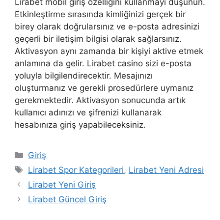
Lirabet mobil giriş özelliğini kullanmayı düşünün.
Etkinleştirme sırasında kimliğinizi gerçek bir
birey olarak doğrularsınız ve e-posta adresinizi
geçerli bir iletişim bilgisi olarak sağlarsınız.
Aktivasyon aynı zamanda bir kişiyi aktive etmek
anlamına da gelir. Lirabet casino sizi e-posta
yoluyla bilgilendirecektir. Mesajınızı
oluşturmanız ve gerekli prosedürlere uymanız
gerekmektedir. Aktivasyon sonucunda artık
kullanıcı adınızı ve şifrenizi kullanarak
hesabınıza giriş yapabileceksiniz.
Kategoriler
Giriş
Etiketler
Lirabet Spor Kategorileri
,
Lirabet Yeni Adresi
Lirabet Yeni Giriş
Lirabet Güncel Giriş