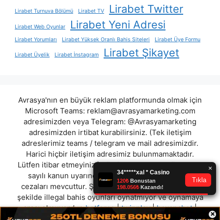
Lirabet Twitter
Lirabet Turnuva Bölümü
Lirabet TV
Lirabet Yeni Adresi
Lirabet Web Oyunlar
Lirabet Yorumları
Lirabet Yüksek Oranlı Bahis Siteleri
Lirabet Üye Formu
Lirabet Şikayet
Lirabet Üyelik
Lirabet İnstagram
Avrasya'nın en büyük reklam platformunda olmak için
Microsoft Teams:
reklam@avrasyamarketing.com
adresimizden veya Telegram: @Avrasyamarketing
adresimizden irtibat kurabilirsiniz. (Tek iletişim
adreslerimiz teams / telegram ve mail adresimizdir.
Harici hiçbir iletişim adresimiz bulunmamaktadır.
Lütfen itibar etmeyiniz.) Türkiye yasalarına göre 7258
sayılı kanun uyarınca yasa dışı bahis oynamanın
cezaları mevcuttur. Şu an bulunduğunuz site hiç bir
şekilde illegal bahis oyunları oynatmıyor ve oynamaya
aracı olmuyordur.
betforce
|
twinplay
|
havanabet
|
×
nightwin
|
toobet
|
roxxbet
|
slotmatik
|
visabahis