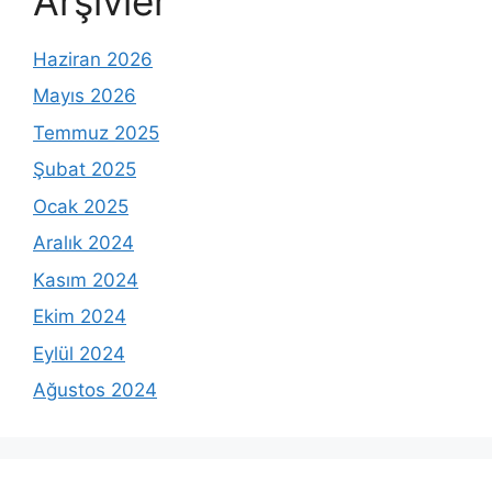
Arşivler
Haziran 2026
Mayıs 2026
Temmuz 2025
Şubat 2025
Ocak 2025
Aralık 2024
Kasım 2024
Ekim 2024
Eylül 2024
Ağustos 2024