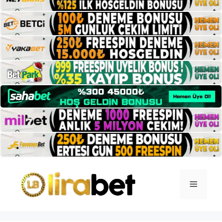
İçeriğe
atla
Menü