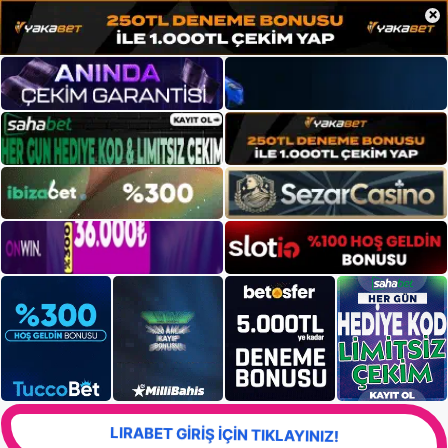
×
LIRABET GİRİŞ İÇİN TIKLAYINIZ!