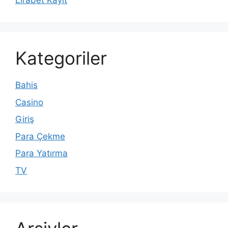
Lirabet Kayıt
Kategoriler
Bahis
Casino
Giriş
Para Çekme
Para Yatırma
TV