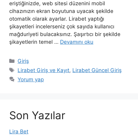
eriştiğinizde, web sitesi düzenini mobil
cihazınızın ekran boyutuna uyacak şekilde
otomatik olarak ayarlar. Lirabet yaptığı
şikayetleri incelerseniz çok sayıda kullanıcı
mağduriyeti bulacaksınız. Şaşırtıcı bir şekilde
şikayetlerin temel …
Devamını oku
Kategoriler
Giriş
Etiketler
Lirabet Giriş ve Kayıt
,
Lirabet Güncel Giriş
Yorum yap
Son Yazılar
Lira Bet