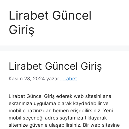
Lirabet Güncel
Giriş
Lirabet Güncel Giriş
Kasım 28, 2024
yazar
Lirabet
Lirabet Güncel Giriş ederek web sitesini ana
ekranınıza uygulama olarak kaydedebilir ve
mobil cihazınızdan hemen erişebilirsiniz. Yeni
mobil seçeneği adres sayfamıza tıklayarak
sitemize güvenle ulaşabilirsiniz. Bir web sitesine