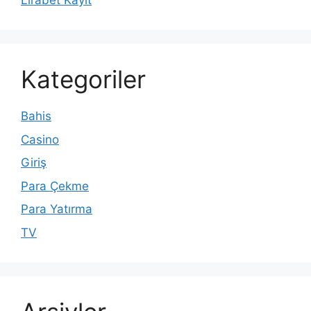
Lirabet Kayıt
Kategoriler
Bahis
Casino
Giriş
Para Çekme
Para Yatırma
TV