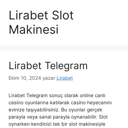
Lirabet Slot
Makinesi
Lirabet Telegram
Ekim 10, 2024
yazar
Lirabet
Lirabet Telegram sonuç olarak online canlı
casino oyunlarına katılarak casino heyecanını
evinize taşıyabilirsiniz. Bu oyunlar gerçek
parayla veya sanal parayla oynanabilir. Slot
oynarken kendinizi tek bir slot makinesiyle