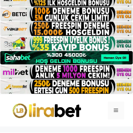
İçeriğe
atla
Menü