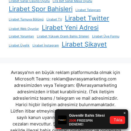
Lirabet Sanal Casino Oyunu
Lira Bet Sanal Masa Oyunu
Lirabet Spor Bahisleri
Lirabet Telegram
Lirabet Twitter
Lirabet Turnuva Bölümü
Lirabet TV
Lirabet Yeni Adresi
Lirabet Web Oyunlar
Lirabet Yorumları
Lirabet Yüksek Oranlı Bahis Siteleri
Lirabet Üye Formu
Lirabet Şikayet
Lirabet Üyelik
Lirabet İnstagram
Avrasya'nın en büyük reklam platformunda olmak için
Microsoft Teams:
reklam@avrasyamarketing.com
adresimizden veya Telegram: @Avrasyamarketing
adresimizden irtibat kurabilirsiniz. (Tek iletişim
adreslerimiz teams / telegram ve mail adresimizdir.
Harici hiçbir iletişim adresimiz bulunmamaktadır.
Lütfen itibar etmeyiniz.) Türkiye yasalarına göre 7258
sayılı kanun uyarınca yasa dışı bahis oynamanın
cezaları mevcuttur. Şu an bulunduğunuz site hiç bir
şekilde illegal bahis oyunları oynatmıyor ve oynamaya