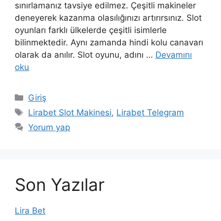
sınırlamanız tavsiye edilmez. Çeşitli makineler
deneyerek kazanma olasılığınızı artırırsınız. Slot
oyunları farklı ülkelerde çeşitli isimlerle
bilinmektedir. Aynı zamanda hindi kolu canavarı
olarak da anılır. Slot oyunu, adını …
Devamını
oku
Kategoriler
Giriş
Etiketler
Lirabet Slot Makinesi
,
Lirabet Telegram
Yorum yap
Son Yazılar
Lira Bet