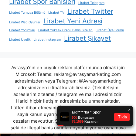
Lirabet Spor Bahisleri
Lirabet Telegram
Lirabet Twitter
Lirabet Turnuva Bölümü
Lirabet TV
Lirabet Yeni Adresi
Lirabet Web Oyunlar
Lirabet Yorumları
Lirabet Yüksek Oranlı Bahis Siteleri
Lirabet Üye Formu
Lirabet Şikayet
Lirabet Üyelik
Lirabet İnstagram
Avrasya'nın en büyük reklam platformunda olmak için
Microsoft Teams:
reklam@avrasyamarketing.com
adresimizden veya Telegram: @Avrasyamarketing
adresimizden irtibat kurabilirsiniz. (Tek iletişim
adreslerimiz teams / telegram ve mail adresimizdir.
Harici hiçbir iletişim adresimiz bulunmamaktadır.
Lütfen itibar etmeyiniz.) Türkiye yasalarına göre 7258
sayılı kanun uyarınca yasa dışı bahis oynamanın
cezaları mevcuttur. Şu an bulunduğunuz site hiç bir
şekilde illegal bahis oyunları oynatmıyor ve oynamaya
aracı olmuyordur.
betforce
|
twinplay
|
havanabet
|