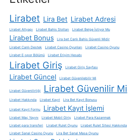
Lirabet
Lira Bet
Lirabet Adresi
Lirabet Altyapı
Lirabet Bahis Slotları
Lirabet Belge İstiyor Mu
Lirabet Bonus
Lira bet Canlı Bahis Güvenli Midir
Lirabet Canlı Destek
Lirabet Casino Oyunları
Lirabet Casino Oyunu
Lirabet E-spor Bölümü
Lirabet Erişim Hesabı
Lirabet Giriş
Lirabet Giriş Sayfası
Lirabet Güncel
Lirabet Güvenilebilir Mi
Lirabet Güvenilir Mi
Lirabet Güvenilirliği
Lirabet Hakkında
Lirabet Kayıt
Lira Bet Kayıt Bonusu
Lirabet Kayıt İşlemi
Lirabet Kayıt Formu
Lirabet Maç Yayını
Lirabet Mobil Giriş
Lirabet Para Kazanmak
Lirabet para transferi
Lirabet Rulet Oyunu
Lirabet Rulet Sitesi Hakkında
Lirabet Sanal Casino Oyunu
Lira Bet Sanal Masa Oyunu